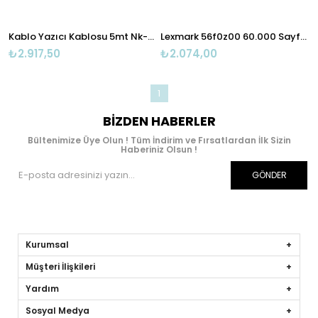
Kablo Yazıcı Kablosu 5mt Nk-usb 2.0-03
Lexmark 56f0z00 60.000 Sayfa Drum Ms321-421-521-621-622 Mx321-331-421-521
₺2.917,50
₺2.074,00
1
BIZDEN HABERLER
Bültenimize Üye Olun ! Tüm İndirim ve Fırsatlardan İlk Sizin
Haberiniz Olsun !
GÖNDER
Kurumsal
Müşteri İlişkileri
Yardım
Sosyal Medya