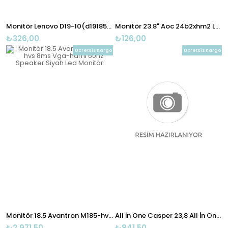
Monitör Lenovo D19-10(d19185ad0) 18.5'' Monitör(hd)
Monitör 23.8" Aoc 24b2xhm2 Led Monitör 4ms Siyah
₺326,00
₺126,00
Ücretsiz Kargo
Ücretsiz Kargo
Monitör 18.5 Avantron M185-hvs 8ms Vga-hdmı 60hz Speaker Siyah Led Monitör
All İn One Casper 23,8 All İn One A57.1011-8p00x-v:nirvana One A570
₺2.971,50
₺841,50