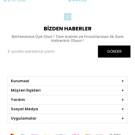
1
BIZDEN HABERLER
Bültenimize Üye Olun ! Tüm İndirim ve Fırsatlardan İlk Sizin
Haberiniz Olsun !
GÖNDER
Kurumsal
Müşteri İlişkileri
Yardım
Sosyal Medya
Uygulamalar